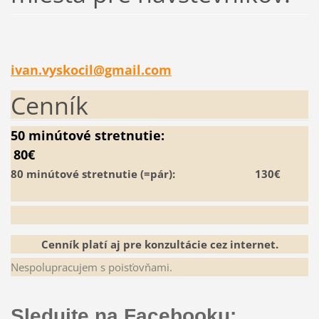
ivan.vys
kocil@gm
ail.com
Cenník
50 minútové stretnutie:
80€
80 minútové stretnutie (=pár):
130€
Cenník platí aj pre konzultácie cez internet.
Nespolupracujem s poisťovňami.
Sledujte na Facebooku: