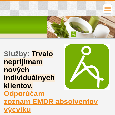
Služby:
Trvalo
neprijímam
nových
individuálnych
klientov.
Odporúčam
zoznam EMDR absolventov
výcviku